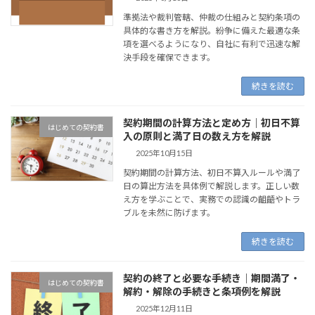
準拠法や裁判管轄、仲裁の仕組みと契約条項の
具体的な書き方を解説。紛争に備えた最適な条
項を選べるようになり、自社に有利で迅速な解
決手段を確保できます。
続きを読む
契約期間の計算方法と定め方｜初日不算
はじめての契約書
入の原則と満了日の数え方を解説
2025年10月15日
契約期間の計算方法、初日不算入ルールや満了
日の算出方法を具体例で解説します。正しい数
え方を学ぶことで、実務での認識の齟齬やトラ
ブルを未然に防げます。
続きを読む
契約の終了と必要な手続き｜期間満了・
はじめての契約書
解約・解除の手続きと条項例を解説
2025年12月11日