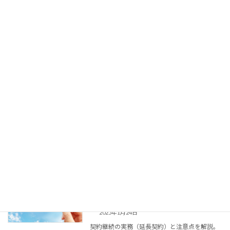
合としない場合を正しく理解し、法的リスクの
ない有効な契約書が作成できます。
続きを読む
契約書の修正・訂正方法｜訂正印の使い
はじめての契約書
方や修正契約書の書き方を解説
2025年1月14日
訂正印の使い方や修正契約書の作成手順、電子
契約での修正方法を解説。状況に応じた最適な
訂正方法を選択でき、修正漏れや不備による契
約トラブルを防げます。
続きを読む
契約期間の延長・更新｜延長契約書（覚
はじめての契約書
書）の作成方法や検討のタイミングにつ
いて解説
2025年1月24日
契約継続の実務（延長契約）と注意点を解説。