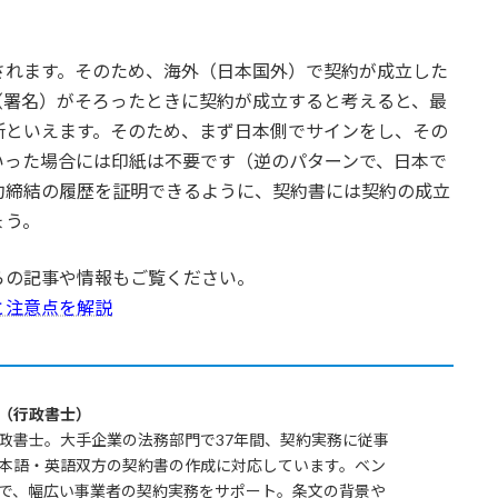
されます。そのため、海外（日本国外）で契約が成立した
（署名）がそろったときに契約が成立すると考えると、最
所といえます。そのため、まず日本側でサインをし、その
いった場合には印紙は不要です（逆のパターンで、日本で
約締結の履歴を証明できるように、契約書には契約の成立
ょう。
らの記事や情報もご覧ください。
と注意点を解説
（行政書士）
政書士。大手企業の法務部門で37年間、契約実務に従事
本語・英語双方の契約書の作成に対応しています。ベン
で、幅広い事業者の契約実務をサポート。条文の背景や