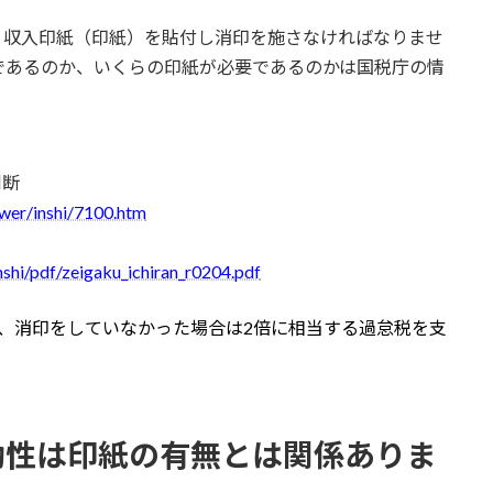
、収入印紙（印紙）を貼付し消印を施さなければなりませ
であるのか、いくらの印紙が必要であるのかは国税庁の情
判断
swer/inshi/7100.htm
shi/pdf/zeigaku_ichiran_r0204.pdf
、消印をしていなかった場合は2倍に相当する過怠税を支
効性は印紙の有無とは関係ありま