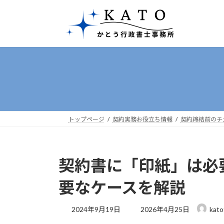
コ
ナ
ン
ビ
テ
ゲ
ン
ー
ツ
シ
へ
ョ
ス
ン
キ
に
ッ
移
プ
動
トップページ
契約実務お役立ち情報
契約締結前のチ
契約書に「印紙」は必
要なケースを解説
最
2024年9月19日
2026年4月25日
kato
終