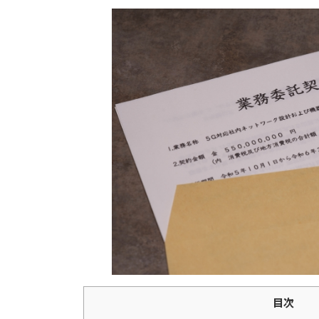
更
新
日
時
:
目次