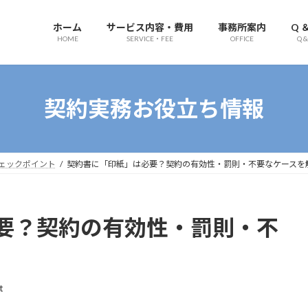
ホーム
サービス内容・費用
事務所案内
Q 
HOME
SERVICE・FEE
OFFICE
Q &
契約実務お役立ち情報
ェックポイント
契約書に「印紙」は必要？契約の有効性・罰則・不要なケースを
要？契約の有効性・罰則・不
t